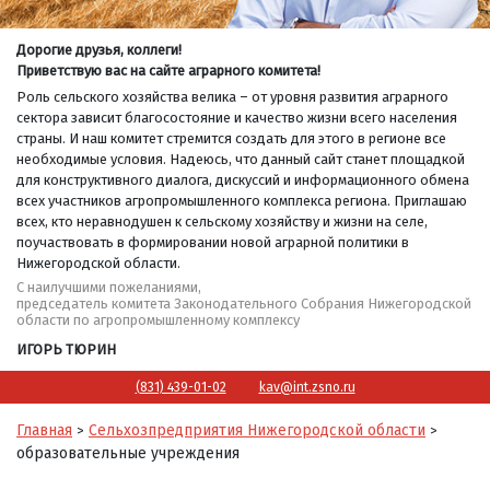
Дорогие друзья, коллеги!
Приветствую вас на сайте аграрного комитета!
Роль сельского хозяйства велика – от уровня развития аграрного
сектора зависит благосостояние и качество жизни всего населения
страны. И наш комитет стремится создать для этого в регионе все
необходимые условия. Надеюсь, что данный сайт станет площадкой
для конструктивного диалога, дискуссий и информационного обмена
всех участников агропромышленного комплекса региона. Приглашаю
всех, кто неравнодушен к сельскому хозяйству и жизни на селе,
поучаствовать в формировании новой аграрной политики в
Нижегородской области.
С наилучшими пожеланиями,
председатель комитета Законодательного Собрания Нижегородской
области по агропромышленному комплексу
ИГОРЬ ТЮРИН
(831) 439-01-02
kav@int.zsno.ru
Главная
Сельхозпредприятия Нижегородской области
>
>
образовательные учреждения