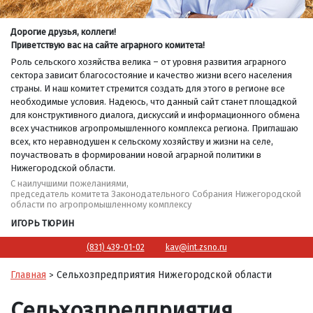
Дорогие друзья, коллеги!
Приветствую вас на сайте аграрного комитета!
Роль сельского хозяйства велика – от уровня развития аграрного
сектора зависит благосостояние и качество жизни всего населения
страны. И наш комитет стремится создать для этого в регионе все
необходимые условия. Надеюсь, что данный сайт станет площадкой
для конструктивного диалога, дискуссий и информационного обмена
всех участников агропромышленного комплекса региона. Приглашаю
всех, кто неравнодушен к сельскому хозяйству и жизни на селе,
поучаствовать в формировании новой аграрной политики в
Нижегородской области.
С наилучшими пожеланиями,
председатель комитета Законодательного Собрания Нижегородской
области по агропромышленному комплексу
ИГОРЬ ТЮРИН
(831) 439-01-02
kav@int.zsno.ru
Главная
Сельхозпредприятия Нижегородской области
>
Сельхозпредприятия