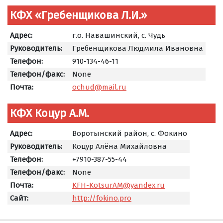
КФХ «Гребенщикова Л.И.»
Адрес:
г.о. Навашинский, с. Чудь
Руководитель:
Гребенщикова Людмила Ивановна
Телефон:
910-134-46-11
Телефон/факс:
None
Почта:
ochud@mail.ru
КФХ Коцур А.М.
Адрес:
Воротынский район, с. Фокино
Руководитель:
Коцур Алёна Михайловна
Телефон:
+7910-387-55-44
Телефон/факс:
None
Почта:
KFH-KotsurAM@yandex.ru
Сайт:
http://fokino.pro