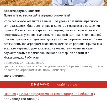
Дорогие друзья, коллеги!
Приветствую вас на сайте аграрного комитета!
Роль сельского хозяйства велика – от уровня развития аграрного
сектора зависит благосостояние и качество жизни всего населения
страны. И наш комитет стремится создать для этого в регионе все
необходимые условия. Надеюсь, что данный сайт станет площадкой
для конструктивного диалога, дискуссий и информационного обмена
всех участников агропромышленного комплекса региона. Приглашаю
всех, кто неравнодушен к сельскому хозяйству и жизни на селе,
поучаствовать в формировании новой аграрной политики в
Нижегородской области.
С наилучшими пожеланиями,
председатель комитета Законодательного Собрания Нижегородской
области по агропромышленному комплексу
ИГОРЬ ТЮРИН
(831) 439-01-02
kav@int.zsno.ru
Главная
Сельхозпредприятия Нижегородской области
>
>
производство овощей