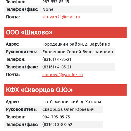
Телефон:
987-552-85-15
Телефон/факс:
None
Почта:
siluyan71@mail.ru
ООО «Шихово»
Адрес:
Городецкий район, д. Зарубино
Руководитель:
Еловенков Сергей Вячеславович
Телефон:
(83161) 4-85-21
Телефон/факс:
(83161) 4-85-21
Почта:
shihovo@yandex.ru
КФХ «Скворцов О.Ю.»
Адрес:
г.о. Семеновский, д. Хахалы
Руководитель:
Скворцов Олег Юрьевич
Телефон:
904-795-85-75
Телефон/факс:
(83162) 3-88-42