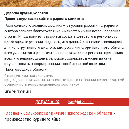
Дорогие друзья, коллеги!
Приветствую вас на сайте аграрного комитета!
Роль сельского хозяйства велика – от уровня развития аграрного
сектора зависит благосостояние и качество жизни всего населения
страны. И наш комитет стремится создать для этого в регионе все
необходимые условия. Надеюсь, что данный сайт станет площадкой
для конструктивного диалога, дискуссий и информационного обмена
всех участников агропромышленного комплекса региона. Приглашаю
всех, кто неравнодушен к сельскому хозяйству и жизни на селе,
поучаствовать в формировании новой аграрной политики в
Нижегородской области.
С наилучшими пожеланиями,
председатель комитета Законодательного Собрания Нижегородской
области по агропромышленному комплексу
ИГОРЬ ТЮРИН
(831) 439-01-02
kav@int.zsno.ru
Главная
Сельхозпредприятия Нижегородской области
>
>
производство куриного яйца