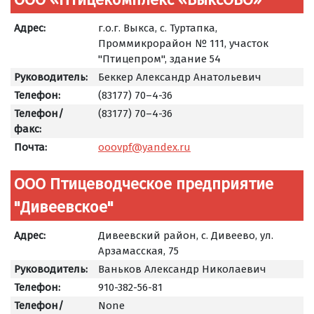
Адрес:
г.о.г. Выкса, с. Туртапка,
Проммикрорайон № 111, участок
"Птицепром", здание 54
Руководитель:
Беккер Александр Анатольевич
Телефон:
(83177) 70–4-36
Телефон/
(83177) 70–4-36
факс:
Почта:
ooovpf@yandex.ru
ООО Птицеводческое предприятие
"Дивеевское"
Адрес:
Дивеевский район, с. Дивеево, ул.
Арзамасская, 75
Руководитель:
Ваньков Александр Николаевич
Телефон:
910-382-56-81
Телефон/
None