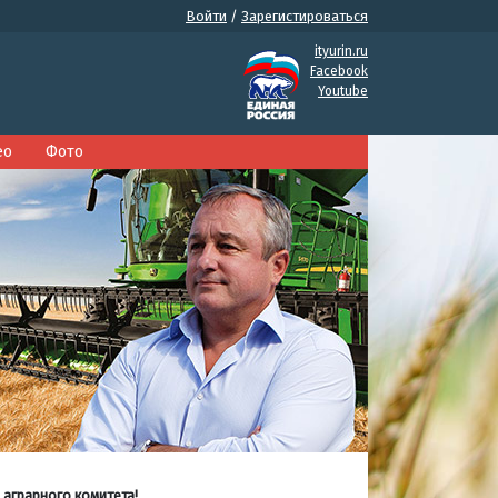
Войти
/
Зарегистироваться
ityurin.ru
Facebook
Youtube
ео
Фото
 аграрного комитета!