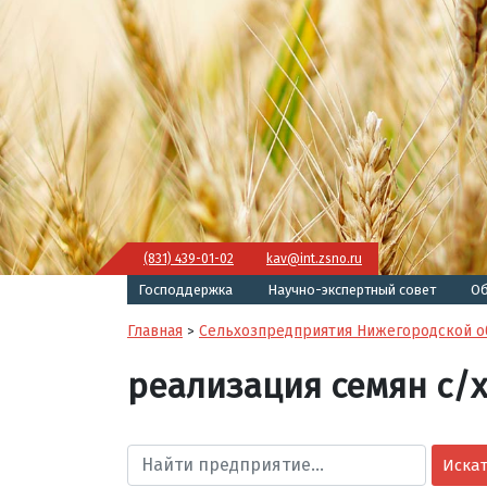
(831) 439-01-02
kav@int.zsno.ru
Господдержка
Научно-экспертный совет
Об
Главная
Сельхозпредприятия Нижегородской о
>
реализация семян с/х
Иска