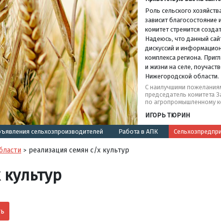
Роль сельского хозяйства
зависит благосостояние и
комитет стремится создат
Надеюсь, что данный сай
дискуссий и информацио
комплекса региона. Пригл
и жизни на селе, поучас
Нижегородской области.
С наилучшими пожелания
председатель комитета 
по агропромышленному к
ИГОРЬ ТЮРИН
ъявления сельхозпроизводителей
Работа в АПК
Сельхозпредпр
бласти
реализация семян с/х культур
>
 культур
ть