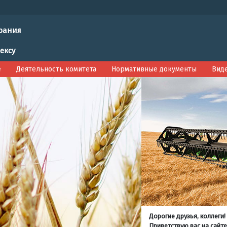
рания
ексу
е
Деятельность комитета
Нормативные документы
Вид
Дорогие друзья, коллеги!
Приветствую вас на сайте