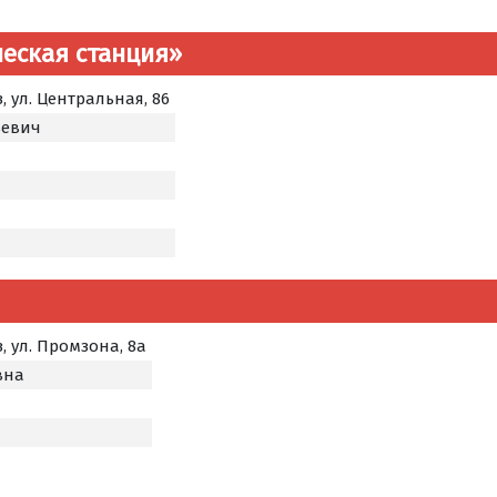
еская станция»
з, ул. Центральная, 86
ьевич
з, ул. Промзона, 8а
вна