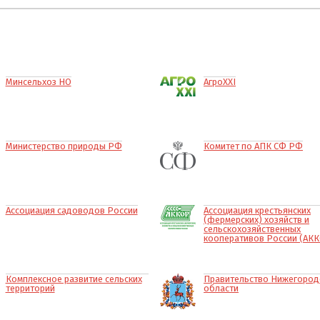
Минсельхоз НО
АгроXXI
Министерство природы РФ
Комитет по АПК СФ РФ
Ассоциация садоводов России
Ассоциация крестьянских
(фермерских) хозяйств и
сельскохозяйственных
кооперативов России (АК
Комплексное развитие сельских
Правительство Нижегород
территорий
области