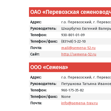
ОАО «Перевозская семеноводч
Адрес:
г.о. Перевозский, г. Перево
Руководитель:
Шкарбутко Евгений Валер
Телефон:
930-801-01-09
Телефон/факс:
(83148) 5-22-10
Почта:
mail@semena-52.ru
Сайт:
http://semena-52.ru
ООО «Семена»
Адрес:
г.о. Перевозский, г. Перево
Руководитель:
Петушкова Татьяна Ивано
Телефон:
960-175-35-82
Телефон/факс:
None
Почта:
info@semena-trav.ru