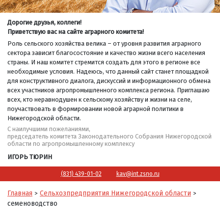
Дорогие друзья, коллеги!
Приветствую вас на сайте аграрного комитета!
Роль сельского хозяйства велика – от уровня развития аграрного
сектора зависит благосостояние и качество жизни всего населения
страны. И наш комитет стремится создать для этого в регионе все
необходимые условия. Надеюсь, что данный сайт станет площадкой
для конструктивного диалога, дискуссий и информационного обмена
всех участников агропромышленного комплекса региона. Приглашаю
всех, кто неравнодушен к сельскому хозяйству и жизни на селе,
поучаствовать в формировании новой аграрной политики в
Нижегородской области.
С наилучшими пожеланиями,
председатель комитета Законодательного Собрания Нижегородской
области по агропромышленному комплексу
ИГОРЬ ТЮРИН
(831) 439-01-02
kav@int.zsno.ru
Главная
Сельхозпредприятия Нижегородской области
>
>
семеноводство