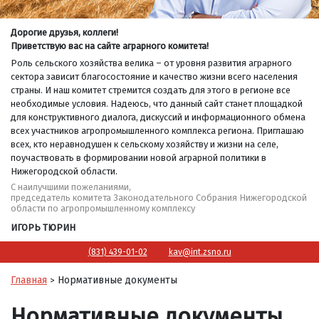
Дорогие друзья, коллеги!
Приветствую вас на сайте аграрного комитета!
Роль сельского хозяйства велика – от уровня развития аграрного
сектора зависит благосостояние и качество жизни всего населения
страны. И наш комитет стремится создать для этого в регионе все
необходимые условия. Надеюсь, что данный сайт станет площадкой
для конструктивного диалога, дискуссий и информационного обмена
всех участников агропромышленного комплекса региона. Приглашаю
всех, кто неравнодушен к сельскому хозяйству и жизни на селе,
поучаствовать в формировании новой аграрной политики в
Нижегородской области.
С наилучшими пожеланиями,
председатель комитета Законодательного Собрания Нижегородской
области по агропромышленному комплексу
ИГОРЬ ТЮРИН
(831) 439-01-02
kav@int.zsno.ru
Главная
Нормативные документы
>
Нормативные документы