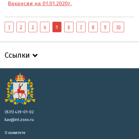
Вакансии на 01.01.2020г.
1
2
3
4
5
6
7
8
9
10
Ссылки
(831) 439-01-02
kav@int.zsno.ru
О комитете