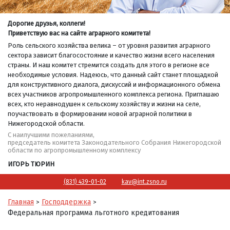
Дорогие друзья, коллеги!
Приветствую вас на сайте аграрного комитета!
Роль сельского хозяйства велика – от уровня развития аграрного
сектора зависит благосостояние и качество жизни всего населения
страны. И наш комитет стремится создать для этого в регионе все
необходимые условия. Надеюсь, что данный сайт станет площадкой
для конструктивного диалога, дискуссий и информационного обмена
всех участников агропромышленного комплекса региона. Приглашаю
всех, кто неравнодушен к сельскому хозяйству и жизни на селе,
поучаствовать в формировании новой аграрной политики в
Нижегородской области.
С наилучшими пожеланиями,
председатель комитета Законодательного Собрания Нижегородской
области по агропромышленному комплексу
ИГОРЬ ТЮРИН
(831) 439-01-02
kav@int.zsno.ru
Главная
Господдержка
>
>
Федеральная программа льготного кредитования