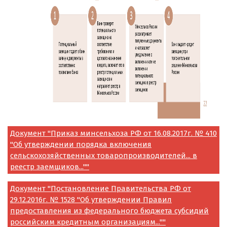
Документ "Приказ минсельхоза РФ от 16.08.2017г. № 410
"Об утверждении порядка включения
сельскохозяйственных товаропроизводителей... в
реестр заемщиков...""
Документ "Постановление Правительства РФ от
29.12.2016г. № 1528 "Об утверждении Правил
предоставления из федерального бюджета субсидий
российским кредитным организациям...""