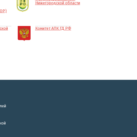
Нижегородской области
КОР)
ской
Комитет АПК ГД РФ
лей
кой