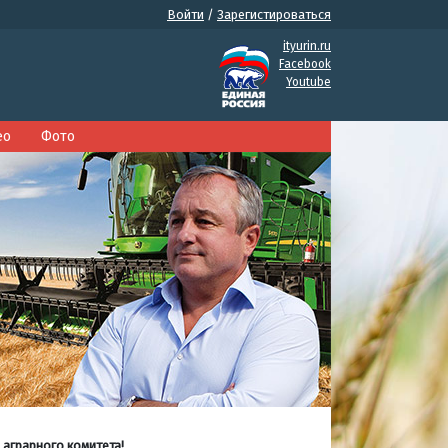
Войти
/
Зарегистироваться
ityurin.ru
Facebook
Youtube
ео
Фото
 аграрного комитета!