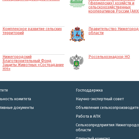
(фермерских) хозяйств и
сельскохозяйственных
кооперативов России (АК
Комплексное развитие сельских
Правительство Нижегород
территорий
области
Нижегородский
Россельхознадзор НО
Благотворительный Фонд
Защиты Животных «Сострадание
НН»
тете
Господдержка
ьность комитета
Научно-экспертный совет
тивные документы
Объявления сельхозпроизводите
Работа в АПК
Сельхозпредприятия Нижегородс
области
Открытый комитет