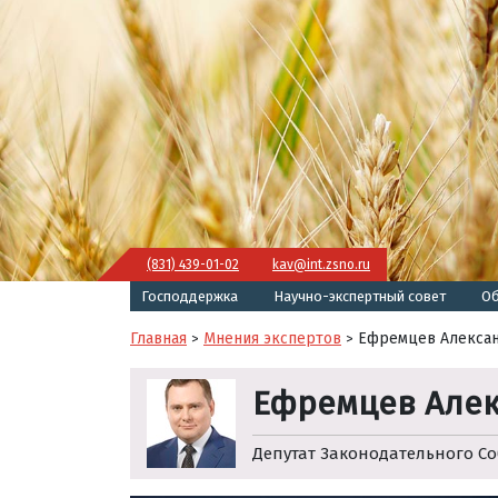
(831) 439-01-02
kav@int.zsno.ru
Господдержка
Научно-экспертный совет
Об
Главная
Мнения экспертов
Ефремцев Алекса
>
>
Ефремцев Але
Депутат Законодательного Со