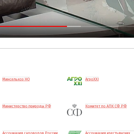
Минсельхоз НО
АгроXXI
Министерство природы РФ
Комитет по АПК СФ РФ
Ассоциация садоводов России
Ассоциация крестьянских