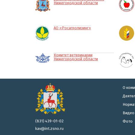
Нижегородской области
АО «Росагролизинг»
Комитет ветеринарии
Нижегородской области
О коми
Деятел
Норма
Видео
(831) 439-01-02
Фото
kav@int.zsno.ru