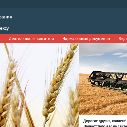
рания
ексу
е
Деятельность комитета
Нормативные документы
Вид
Дорогие друзья, коллеги!
Приветствую вас на сайте