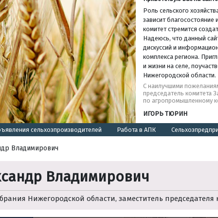
Роль сельского хозяйства
зависит благосостояние и
комитет стремится создат
Надеюсь, что данный сай
дискуссий и информацио
комплекса региона. Пригл
и жизни на селе, поучас
Нижегородской области.
С наилучшими пожелания
председатель комитета 
по агропромышленному к
ИГОРЬ ТЮРИН
ъявления сельхозпроизводителей
Работа в АПК
Сельхозпредпр
ндр Владимирович
ксандр Владимирович
брания Нижегородской области, заместитель председателя 