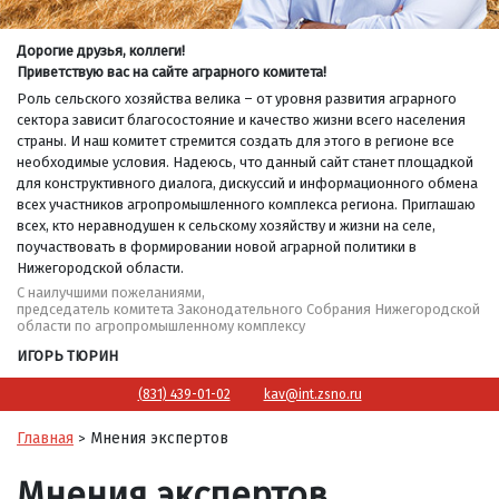
Дорогие друзья, коллеги!
Приветствую вас на сайте аграрного комитета!
Роль сельского хозяйства велика – от уровня развития аграрного
сектора зависит благосостояние и качество жизни всего населения
страны. И наш комитет стремится создать для этого в регионе все
необходимые условия. Надеюсь, что данный сайт станет площадкой
для конструктивного диалога, дискуссий и информационного обмена
всех участников агропромышленного комплекса региона. Приглашаю
всех, кто неравнодушен к сельскому хозяйству и жизни на селе,
поучаствовать в формировании новой аграрной политики в
Нижегородской области.
С наилучшими пожеланиями,
председатель комитета Законодательного Собрания Нижегородской
области по агропромышленному комплексу
ИГОРЬ ТЮРИН
(831) 439-01-02
kav@int.zsno.ru
Главная
Мнения экспертов
>
Мнения экспертов