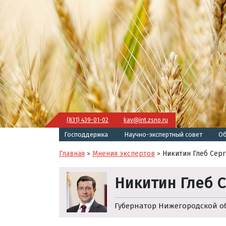
(831) 439-01-02
kav@int.zsno.ru
Господдержка
Научно-экспертный совет
Об
Главная
Мнения экспертов
Никитин Глеб Сер
>
>
Никитин Глеб 
Губернатор Нижегородской о