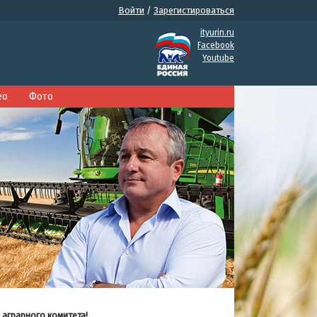
Войти
/
Зарегистироваться
ityurin.ru
Facebook
Youtube
ео
Фото
 аграрного комитета!