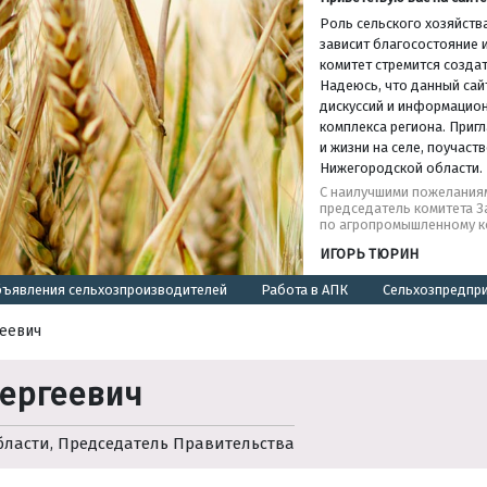
Роль сельского хозяйства
зависит благосостояние и
комитет стремится создат
Надеюсь, что данный сай
дискуссий и информацио
комплекса региона. Пригл
и жизни на селе, поучас
Нижегородской области.
С наилучшими пожелания
председатель комитета 
по агропромышленному к
ИГОРЬ ТЮРИН
ъявления сельхозпроизводителей
Работа в АПК
Сельхозпредпр
геевич
Сергеевич
бласти, Председатель Правительства