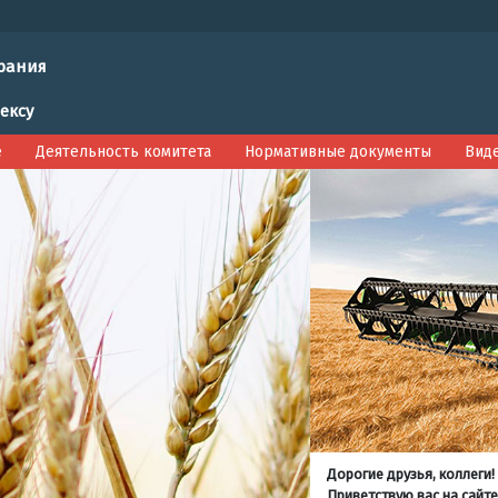
рания
ексу
е
Деятельность комитета
Нормативные документы
Вид
Дорогие друзья, коллеги!
Приветствую вас на сайте