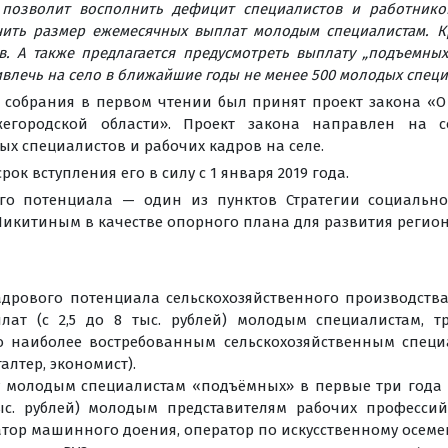
позволит восполнить дефицит специалистов и работников
чить размер ежемесячных выплат молодым специалистам. К
ов. А также предлагается предусмотреть выплату „подъемны
ривлечь на село в ближайшие годы не менее 500 молодых спец
о собрания в первом чтении был принят проект закона «
ижегородской области». Проект закона направлен на
 специалистов и рабочих кадров на селе.
ок вступления его в силу с 1 января 2019 года.
го потенциала — один из пунктов Стратегии социально
Никитиным в качестве опорного плана для развития регион
дрового потенциала сельскохозяйственного производства
ат (с 2,5 до 8 тыс. рублей) молодым специалистам, т
 наиболее востребованным сельскохозяйственным специал
алтер, экономист).
у молодым специалистам «подъёмных» в первые три года р
ыс. рублей) молодым представителям рабочих профессий
атор машинного доения, оператор по искусственному осеме