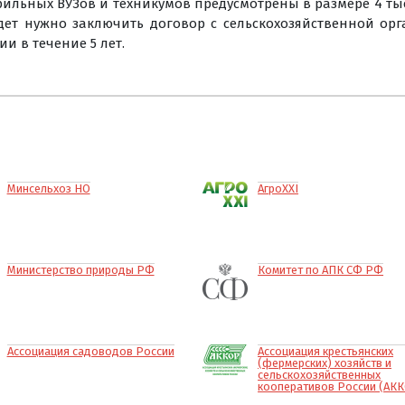
ьных ВУЗов и техникумов предусмотрены в размере 4 тыс. ру
дет нужно заключить договор с сельскохозяйственной ор
и в течение 5 лет.
Минсельхоз НО
АгроXXI
Министерство природы РФ
Комитет по АПК СФ РФ
Ассоциация садоводов России
Ассоциация крестьянских
(фермерских) хозяйств и
сельскохозяйственных
кооперативов России (АК