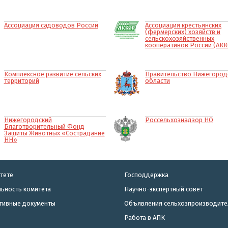
Ассоциация садоводов России
Ассоциация крестьянских
(фермерских) хозяйств и
сельскохозяйственных
кооперативов России (АК
Комплексное развитие сельских
Правительство Нижегород
территорий
области
Нижегородский
Россельхознадзор НО
Благотворительный Фонд
Защиты Животных «Сострадание
НН»
тете
Господдержка
ьность комитета
Научно-экспертный совет
тивные документы
Объявления сельхозпроизводите
Работа в АПК