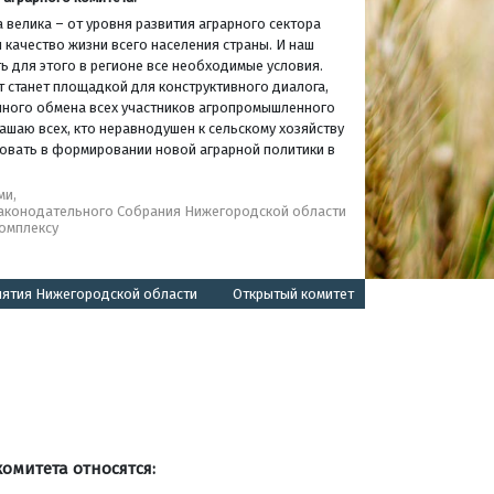
 велика – от уровня развития аграрного сектора
 качество жизни всего населения страны. И наш
ь для этого в регионе все необходимые условия.
т станет площадкой для конструктивного диалога,
нного обмена всех участников агропромышленного
ашаю всех, кто неравнодушен к сельскому хозяйству
твовать в формировании новой аграрной политики в
ми,
Законодательного Собрания Нижегородской области
омплексу
иятия Нижегородской области
Открытый комитет
митета относятся: