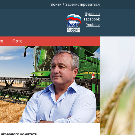
Войти
/
Зарегистироваться
ityurin.ru
Facebook
Youtube
ео
Фото
 аграрного комитета!