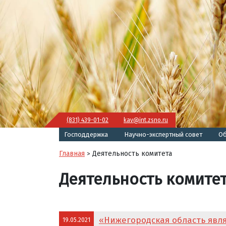
(831) 439-01-02
kav@int.zsno.ru
Господдержка
Научно-экспертный совет
Об
Главная
Деятельность комитета
>
Деятельность комите
«Нижегородская область явл
19.05.2021