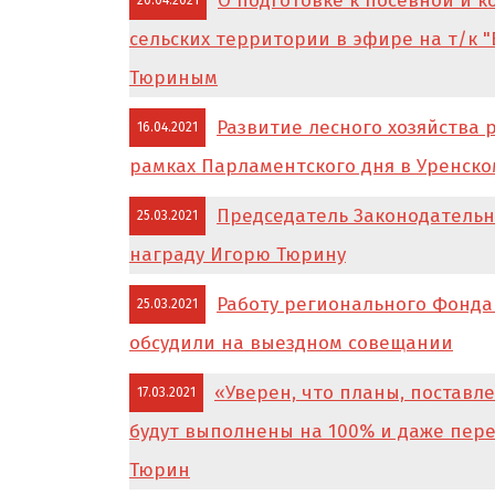
О подготовке к посевной и 
20.04.2021
сельских территории в эфире на т/к "
Тюриным
Развитие лесного хозяйства 
16.04.2021
рамках Парламентского дня в Уренск
Председатель Законодательн
25.03.2021
награду Игорю Тюрину
Работу регионального Фонда
25.03.2021
обсудили на выездном совещании
«Уверен, что планы, поставл
17.03.2021
будут выполнены на 100% и даже пер
Тюрин