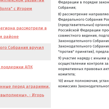
комплексном развитии
Федерации в порядке зако
Собрания;
Волга" с Игорем
8) рассмотрение направляе
Федерального Собрания Ро
(представительных) органо
региона рассмотрели в
Российской Федерации про
совместного ведения, подг
ом районе
Законодательного Собрания
Законодательного Собрания
ого Собрания вручил
"против" принятия), предл
9) участие наряду с иным
осуществлении контроля з
 поддержки АПК
нормативных правовых акт
комитета;
10) иные полномочия, уста
енные перед аграриями,
комиссиях Законодательног
евыполнены», - Игорь