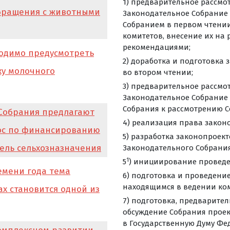
1) предварительное рассмо
обращения с животными
Законодательное Собрание 
Собранием в первом чтении
комитетов, внесение их на
рекомендациями;
одимо предусмотреть
2) доработка и подготовка
у молочного
во втором чтении;
3) предварительное рассмо
Законодательное Собрание
Собрания к рассмотрению С
 Собрания предлагают
4) реализация права закон
ос по финансированию
5) разработка законопроек
ель сельхозназначения
Законодательного Собрания
1
5
) инициирование проведе
емени года тема
6) подготовка и проведени
находящимся в ведении ком
х становится одной из
7) подготовка, предварите
обсуждение Собрания проек
в Государственную Думу Фе