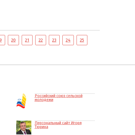
9
20
21
22
23
24
25
Российский союз сельской
молодежи
Персональный сайт Игоря
Тюрина