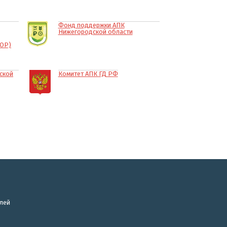
Фонд поддержки АПК
Нижегородской области
КОР)
ской
Комитет АПК ГД РФ
лей