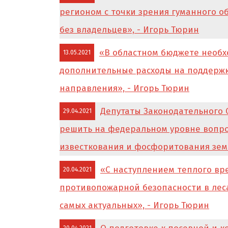
регионом с точки зрения гуманного 
без владельцев», - Игорь Тюрин
«В областном бюджете необх
13.05.2021
дополнительные расходы на поддержк
направления», - Игорь Тюрин
Депутаты Законодательного
29.04.2021
решить на федеральном уровне вопр
известкования и фосфоритования зем
«С наступлением теплого вр
20.04.2021
противопожарной безопасности в леса
самых актуальных», - Игорь Тюрин