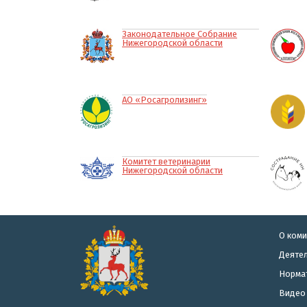
Законодательное Собрание
Нижегородской области
АО «Росагролизинг»
Комитет ветеринарии
Нижегородской области
О коми
Деятел
Норма
Видео