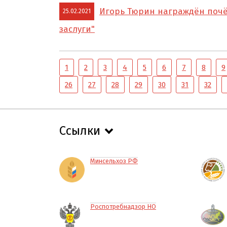
Игорь Тюрин награждён почё
25.02.2021
заслуги"
1
2
3
4
5
6
7
8
9
26
27
28
29
30
31
32
Ссылки
Минсельхоз РФ
Роспотребнадзор НО