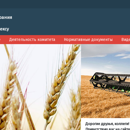
рания
ексу
е
Деятельность комитета
Нормативные документы
Вид
Дорогие друзья, коллеги!
Приветствую вас на сайте