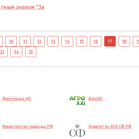
тным знаком "За
10
11
12
13
14
15
16
17
18
1
33
34
35
Минсельхоз НО
АгроXXI
Министерство природы РФ
Комитет по АПК СФ РФ