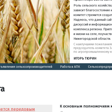
Роль сельского хозяйства
зависит благосостояние и
комитет стремится создат
Надеюсь, что данный сай
дискуссий и информацио
комплекса региона. Пригл
и жизни на селе, поучас
Нижегородской области.
С наилучшими пожелания
председатель комитета 
по агропромышленному к
ИГОРЬ ТЮРИН
ъявления сельхозпроизводителей
Работа в АПК
Сельхозпредпр
та
К основным полномочиям ко
яется передовым