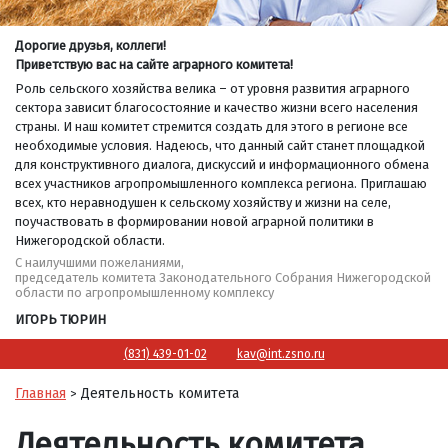
Дорогие друзья, коллеги!
Приветствую вас на сайте аграрного комитета!
Роль сельского хозяйства велика – от уровня развития аграрного
сектора зависит благосостояние и качество жизни всего населения
страны. И наш комитет стремится создать для этого в регионе все
необходимые условия. Надеюсь, что данный сайт станет площадкой
для конструктивного диалога, дискуссий и информационного обмена
всех участников агропромышленного комплекса региона. Приглашаю
всех, кто неравнодушен к сельскому хозяйству и жизни на селе,
поучаствовать в формировании новой аграрной политики в
Нижегородской области.
С наилучшими пожеланиями,
председатель комитета Законодательного Собрания Нижегородской
области по агропромышленному комплексу
ИГОРЬ ТЮРИН
(831) 439-01-02
kav@int.zsno.ru
Главная
Деятельность комитета
>
Деятельность комитета