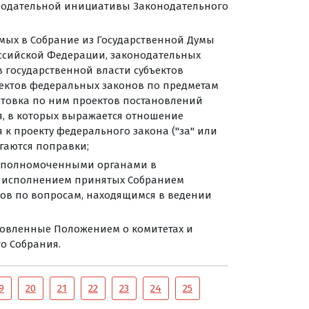
нодательной инициативы Законодательного
мых в Собрание из Государственной Думы
ссийской Федерации, законодательных
в государственной власти субъектов
ектов федеральных законов по предметам
отовка по ним проектов постановлений
, в которых выражается отношение
 к проекту федерального закона ("за" или
агаются поправки;
и уполномоченными органами в
а исполнением принятых Собранием
ов по вопросам, находящимся в ведении
новленные Положением о комитетах и
о Собрания.
9
20
21
22
23
24
25