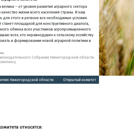
 велика – от уровня развития аграрного сектора
 качество жизни всего населения страны. И наш
ь для этого в регионе все необходимые условия.
т станет площадкой для конструктивного диалога,
нного обмена всех участников агропромышленного
ашаю всех, кто неравнодушен к сельскому хозяйству
твовать в формировании новой аграрной политики в
ми,
Законодательного Собрания Нижегородской области
омплексу
иятия Нижегородской области
Открытый комитет
митета относятся: