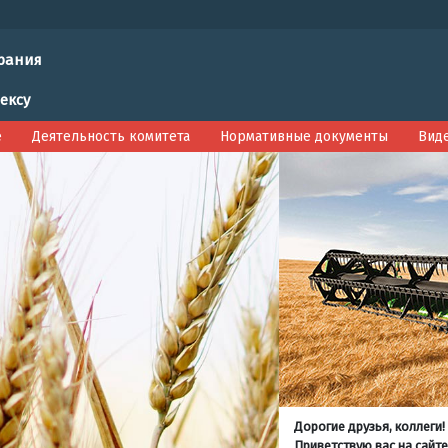
рания
ексу
е
Деятельность комитета
Нормативные документы
Вид
Дорогие друзья, коллеги!
Приветствую вас на сайте