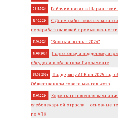
Рабочий визит в Шарангский
01.11.2024
С Днём работника сельского 
13.10.2024
перерабатывающей промышленности! 
"Золотая осень - 2024"
11.10.2024
Подготовку и поддержку агр
17.09.2024
обсудили в областном Парламенте
Поддержку АПК на 2025 год о
28.08.2024
Общественном совете минсельхоза
Кормозаготовочная кампания
17.07.2024
хлебопекарной отрасли – основные т
по АПК