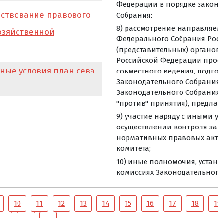
Федерации в порядке зако
нствование правового
Собрания;
8) рассмотрение направляе
озяйственной
Федерального Собрания Ро
(представительных) органо
Российской Федерации про
ные условия план сева
совместного ведения, подг
Законодательного Собрания
Законодательного Собрания
"против" принятия), предл
9) участие наряду с иным
осуществлении контроля з
нормативных правовых акт
комитета;
10) иные полномочия, уста
комиссиях Законодательног
10
11
12
13
14
15
16
17
18
1