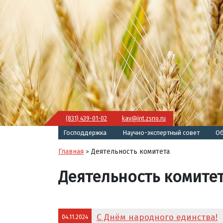
(831) 439-01-02
kav@int.zsno.ru
Господдержка
Научно-экспертный совет
Об
Главная
Деятельность комитета
>
Деятельность комите
С Днём народного единства!
04.11.2024