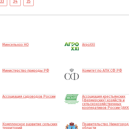
33
34
35
Минсельхоз НО
АгроXXI
Министерство природы РФ
Комитет по АПК СФ РФ
Ассоциация садоводов России
Ассоциация крестьянских
(фермерских) хозяйств и
сельскохозяйственных
кооперативов России (АК
Комплексное развитие сельских
Правительство Нижегород
территорий
области