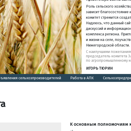
Роль сельского хозяйства
зависит благосостояние и
комитет стремится создат
Надеюсь, что данный сай
дискуссий и информацио
комплекса региона. Пригл
и жизни на селе, поучас
Нижегородской области.
С наилучшими пожелания
председатель комитета 
по агропромышленному к
ИГОРЬ ТЮРИН
ъявления сельхозпроизводителей
Работа в АПК
Сельхозпредпр
та
К основным полномочиям ко