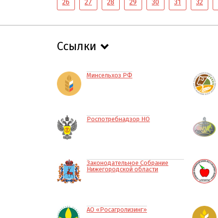
26
27
28
29
30
31
32
Ссылки
Минсельхоз РФ
Роспотребнадзор НО
Законодательное Собрание
Нижегородской области
АО «Росагролизинг»