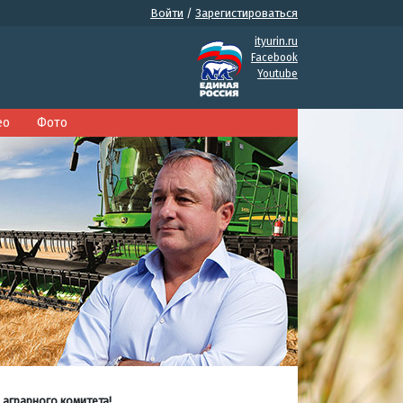
Войти
/
Зарегистироваться
ityurin.ru
Facebook
Youtube
ео
Фото
 аграрного комитета!