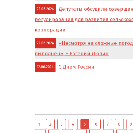
Депутаты обсудили соверше
22.06.2024
регулирования для развития сельскох
кооперации
«Несмотря на сложные погод
22.06.2024
выполнен», - Евгений Люлин
С Днём России!
12.06.2024
1
2
3
4
5
6
7
8
9