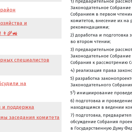
1) предварительное рассмо
Законодательное Собрание 
 район
Собранием в первом чтении
комитетов, внесение их на
хозяйства и
рекомендациями;
👨‍🌾🚜
2) доработка и подготовка
во втором чтении;
3) предварительное рассмо
Законодательное Собрание
арных специалистов
Собрания к рассмотрению С
4) реализация права закон
5) разработка законопроек
бсудили на
Законодательного Собрания
1
5
) инициирование проведе
6) подготовка и проведени
 и поддержка
находящимся в ведении ком
7) подготовка, предварите
емы заседания комитета
обсуждение Собрания проек
в Государственную Думу Фе