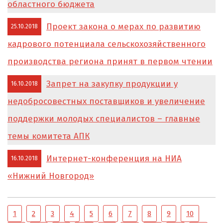
областного бюджета
Проект закона о мерах по развитию
25.10.2018
кадрового потенциала сельскохозяйственного
производства региона принят в первом чтении
Запрет на закупку продукции у
16.10.2018
недобросовестных поставщиков и увеличение
поддержки молодых специалистов – главные
темы комитета АПК
Интернет-конференция на НИА
16.10.2018
«Нижний Новгород»
1
2
3
4
5
6
7
8
9
10