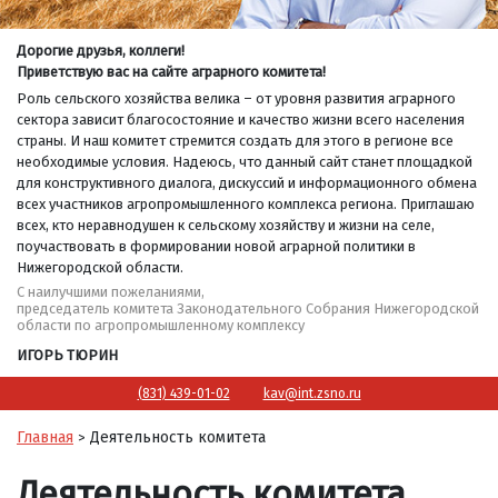
Дорогие друзья, коллеги!
Приветствую вас на сайте аграрного комитета!
Роль сельского хозяйства велика – от уровня развития аграрного
сектора зависит благосостояние и качество жизни всего населения
страны. И наш комитет стремится создать для этого в регионе все
необходимые условия. Надеюсь, что данный сайт станет площадкой
для конструктивного диалога, дискуссий и информационного обмена
всех участников агропромышленного комплекса региона. Приглашаю
всех, кто неравнодушен к сельскому хозяйству и жизни на селе,
поучаствовать в формировании новой аграрной политики в
Нижегородской области.
С наилучшими пожеланиями,
председатель комитета Законодательного Собрания Нижегородской
области по агропромышленному комплексу
ИГОРЬ ТЮРИН
(831) 439-01-02
kav@int.zsno.ru
Главная
Деятельность комитета
>
Деятельность комитета